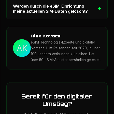
Ja, einige Anbieter unterstützen manuelle
Werden durch die eSIM-Einrichtung
Internetgeschwindigkeit 10-30 Sekunden.
Aktivierungscodes. Anstatt einen QR-Code zu
meine aktuellen SIM-Daten gelöscht?
scannen, geben Sie die SM-DP+-Adresse
und den Aktivierungscode in den eSIM-
Nein. Das Hinzufügen einer eSIM hat keine
Einstellungen Ihres Telefons ein.
Auswirkungen auf Ihre bestehende
Alex Kovacs
physische SIM-Karte oder deren Daten.
eSIM-Technologie-Experte und digitaler
AK
Beide können gleichzeitig mit der Dual-SIM-
Nomade. Hilft Reisenden seit 2020, in über
190 Ländern verbunden zu bleiben. Hat
Funktionalität arbeiten.
über 50 eSIM-Anbieter persönlich getestet.
Bereit für den digitalen
Umstieg?