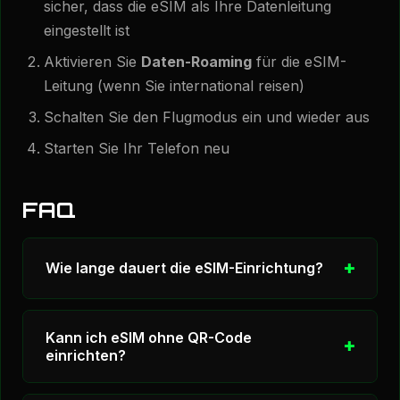
sicher, dass die eSIM als Ihre Datenleitung
eingestellt ist
Aktivieren Sie
Daten-Roaming
für die eSIM-
Leitung (wenn Sie international reisen)
Schalten Sie den Flugmodus ein und wieder aus
Starten Sie Ihr Telefon neu
FAQ
Wie lange dauert die eSIM-Einrichtung?
Der gesamte Einrichtungsprozess dauert in
Kann ich eSIM ohne QR-Code
der Regel 1-2 Minuten. Das Scannen des QR-
einrichten?
Codes selbst dauert Sekunden, und der
Profil-Download dauert je nach